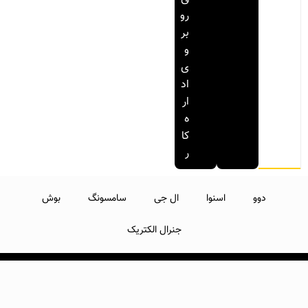
رو
بر
و
ی
اد
ار
ه
کا
ر
دوو
اسنوا
ال جی
سامسونگ
بوش
جنرال الکتریک
تمامی حقوق متعلق به تبریز فیکسر می باشد.