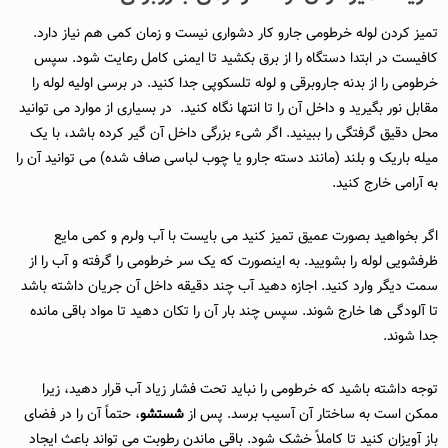
تمیز کردن لوله خرطومی جارو کار دشواری نیست و زمان کمی هم نیاز دارد.
کافیست در ابتدا دستگاه را از برق بکشید تا ایمنی کامل رعایت شود. سپس
خرطومی را از بدنه جاروبرقی و لوله تلسکوپی جدا کنید. در برسی اولیه لوله را
مقابل نور بگیرید و داخل آن را تا انتها نگاه کنید. در بسیاری از موارد می‌ توانید
محل دقیق گرفتگی را ببینید. اگر شیء بزرگی داخل آن گیر کرده باشد، با یک
میله باریک و بلند (مانند دسته جارو یا چوب لباسی صاف شده) می‌ توانید آن را
به آرامی خارج کنید.
اگر بخواهید بصورت عمیق تمیز کنید می بایست با آب ولرم و کمی مایع
ظرفشویی لوله را بشویید. به اینصورت که یک سر خرطومی را گرفته و آب را از
سمت دیگر وارد کنید. اجازه دهید آب چند دقیقه داخل آن جریان داشته باشد
تا آلودگی‌ ها خارج شوند. سپس چند بار آن را تکان دهید تا مواد باقی‌ مانده
جدا شوند.
توجه داشته باشید که خرطومی را نباید تحت فشار زیاد آب قرار دهید، زیرا
ممکن است به ساختار آن آسیب برسد. پس از
شستشو
، حتماً آن را در فضای
باز آویزان کنید تا کاملاً خشک شود. باقی ماندن رطوبت می‌ تواند باعث ایجاد