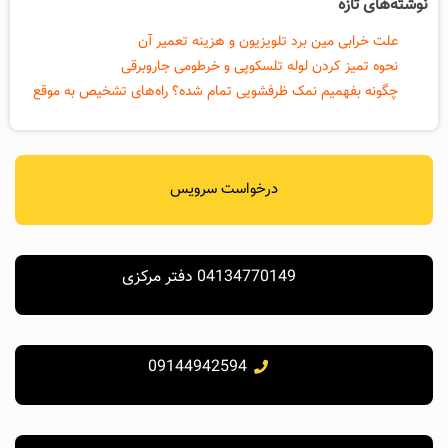
نوشته‌های تازه
علت خرابی مین برد تلویزیون و هزینه تعمیر آن
نحوه تمیز کردن لوله تلسکوپی و خرطومی جاروبرقی
چگونه بفهمیم نمک ظرفشویی تمام شده؟ راه‌های تشخیص به موقع
درخواست سرویس
04134770149 دفتر مرکزی
09144942594