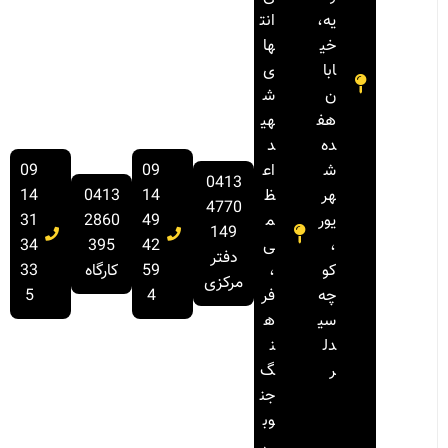
یه،
انت
خی
ها
ابا
ی
ن
ش
هف
هی
ده
د
ش
اع
09
09
0413
هر
ظ
14
0413
14
4770
یور
م
49
2860
31
149
،
ی
42
395
34
دفتر
کو
،
59
کارگاه
33
مرکزی
چه
فر
4
5
سی
ه
دل
ن
ر
گ
جن
وب
ی