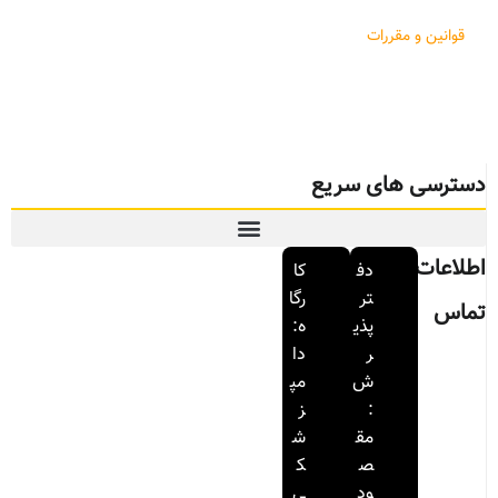
قوانین و مقررات
دسترسی های سریع
اطلاعات
دف
کا
تر
رگا
تماس
پذی
ه:
ر
دا
ش
مپ
:
ز
مق
ش
ص
ک
ود
ی