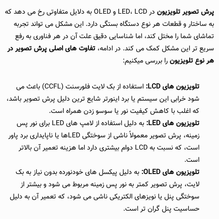
پرش تصویر تلویزیون
در LED، LCD و OLED به دلایل متفاوتی رخ می دهد که
به ساختار و قطعات هر نوع دستگاه بستگی دارد. این مشکل می تواند تجربه
تماشای شما را مختل کند، اما شناسایی دقیق علت آن در هر فناوری به رفع
سریع تر این مشکل کمک می کند. در ادامه،
تفاوت های اصلی پرش تصویر در
هر نوع تلویزیون
را بررسی میکنیم:
تلویزیون های LCD:
استفاده از بک لایت فلورسنت (CCFL) باعث می
شود خرابی این سیستم یا برد اینورتر شایع ترین دلیل پرش تصویر باشد،
که اغلب با کاهش کیفیت نور یا سوسو زدن همراه است.
تلویزیون های LED:
به دلیل استفاده از لامپ های LED برای نور پس
زمینه، پرش تصویر معمولاً ناشی از سوختگی LEDها یا ناپایداری برد پاور
است، که نسبت به LCD دوام بیشتری دارد اما هزینه تعمیر آن بالاتر
است.
تلویزیون های OLED:
به دلیل پیکسل های خودنورده بدون نیاز به بک
لایت، پرش تصویر کمتر به نور پس زمینه مربوط می شود و بیشتر از
سوختگی پنل یا نویزهای الکتریکی ناشی می شود، که تعمیر آن به دلیل
حساسیت پنل گران تر است.