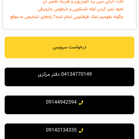
علت خرابی مین برد تلویزیون و هزینه تعمیر آن
نحوه تمیز کردن لوله تلسکوپی و خرطومی جاروبرقی
چگونه بفهمیم نمک ظرفشویی تمام شده؟ راه‌های تشخیص به موقع
درخواست سرویس
04134770149 دفتر مرکزی
09144942594
09143134335