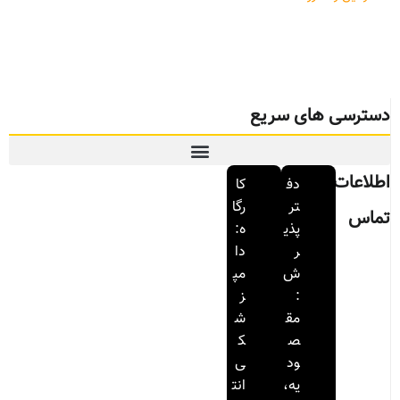
دسترسی های سریع
اطلاعات
دف
کا
تر
رگا
تماس
پذی
ه:
ر
دا
ش
مپ
:
ز
مق
ش
ص
ک
ود
ی
یه،
انت