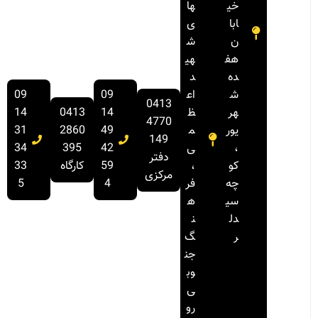
خی
ها
ابا
ی
ن
ش
هف
هی
ده
د
ش
اع
09
09
0413
هر
ظ
14
0413
14
4770
یور
م
49
2860
31
149
،
ی
42
395
34
دفتر
کو
،
59
کارگاه
33
مرکزی
چه
فر
4
5
سی
ه
دل
ن
ر
گ
جن
وب
ی
رو