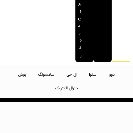
بر
و
ی
اد
ار
ه
کا
ر
دوو
اسنوا
ال جی
سامسونگ
بوش
جنرال الکتریک
تمامی حقوق متعلق به تبریز فیکسر می باشد.